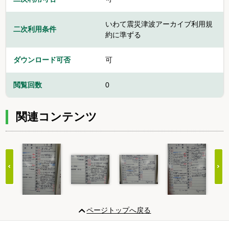
いわて震災津波アーカイブ利用規
二次利用条件
約に準ずる
ダウンロード可否
可
閲覧回数
0
関連コンテンツ
Item
1
ページトップへ戻る
of
20