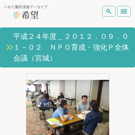
いわて震災津波アーカイブとは
平成２４年度＿２０１２．０９．０
検索
１－０２ ＮＰＯ育成・強化Ｐ全体
岩手県の被害状況
テーマから探す
地図から探す
詳細検索
会議（宮城）
復興の軌跡
ピックアップコンテンツ
Foreign Laguage