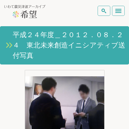
いわて震災津波アーカイブとは
平成２４年度＿２０１２．０８．２
検索
４ 東北未来創造イニシアティブ送
岩手県の被害状況
テーマから探す
地図から探す
詳細検索
付写真
復興の軌跡
ピックアップコンテンツ
Foreign Laguage