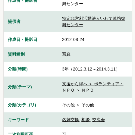
作成者・撮影者
興センター
特定非営利活動法人いわて連携復
提供者
興センター
作成日・撮影日
2012-08-24
資料種別
写真
分類(時間)
3年（2012.3.12～2014.3.11）
支援から絆へ ＞ ボランティア・
分類(テーマ)
ＮＰＯ ＞ ＮＰＯ
分類(カテゴリ)
その他 ＞ その他
キーワード
名刺交換
,
相談
,
交流会
二次利用可否
可