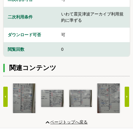
いわて震災津波アーカイブ利用規
二次利用条件
約に準ずる
ダウンロード可否
可
閲覧回数
0
関連コンテンツ
Item
1
ページトップへ戻る
of
20