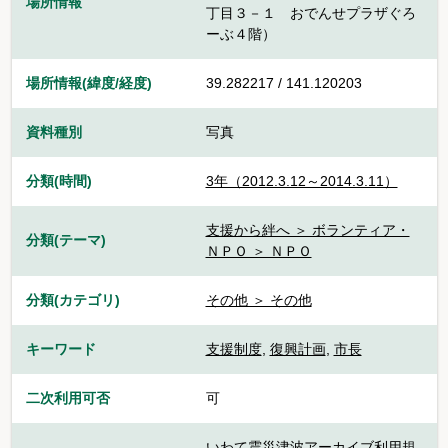
場所情報
丁目３－１ おでんせプラザぐろ
ーぶ４階）
場所情報(緯度/経度)
39.282217 / 141.120203
資料種別
写真
分類(時間)
3年（2012.3.12～2014.3.11）
支援から絆へ ＞ ボランティア・
分類(テーマ)
ＮＰＯ ＞ ＮＰＯ
分類(カテゴリ)
その他 ＞ その他
キーワード
支援制度
,
復興計画
,
市長
二次利用可否
可
いわて震災津波アーカイブ利用規