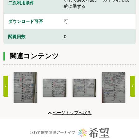
二次利用条件
約に準ずる
ダウンロード可否
可
閲覧回数
0
関連コンテンツ
Item
1
ページトップへ戻る
of
20