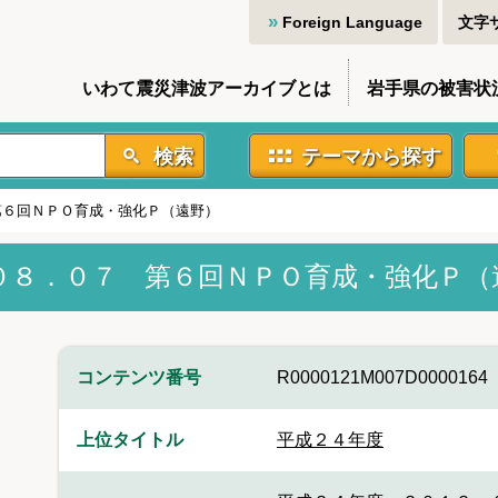
Foreign Language
文字
いわて震災津波アーカイブとは
岩手県の被害状
検索
テーマから探す
第６回ＮＰＯ育成・強化Ｐ（遠野）
０８．０７ 第６回ＮＰＯ育成・強化Ｐ（
コンテンツ番号
R0000121M007D0000164
上位タイトル
平成２４年度