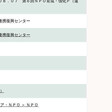
０８．０７ 第６回ＮＰＯ育成・強化Ｐ（遠
連携復興センター
連携復興センター
1）
ア・ＮＰＯ ＞ ＮＰＯ