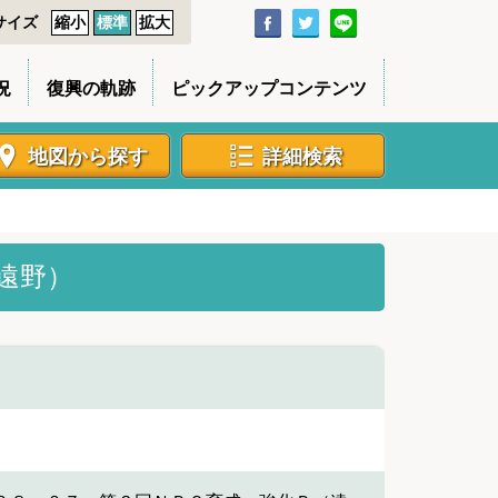
サイズ
縮小
標準
拡大
況
復興の軌跡
ピックアップコンテンツ
地図から探す
詳細検索
遠野）