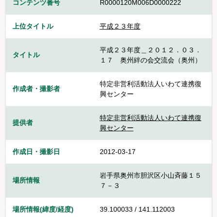
コンテンツ番号
R0000120M006D0000222
上位タイトル
平成２３年度
平成２３年度＿２０１２．０３．
タイトル
１７ 奥州絆の会交流会（奥州）
特定非営利活動法人いわて連携復
作成者・撮影者
興センター
特定非営利活動法人いわて連携復
提供者
興センター
作成日・撮影日
2012-03-17
岩手県奥州市胆沢区小山斉藤１５
場所情報
７－３
場所情報(緯度/経度)
39.100033 / 141.112003