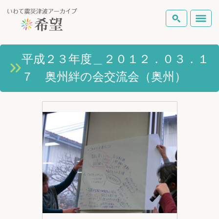
いわて震災津波アーカイブとは
平成２３年度＿２０１２．０３．１
検索
７ 奥州絆の会交流会（奥州）
岩手県の被害状況
テーマから探す
地図から探す
詳細検索
復興の軌跡
ピックアップコンテンツ
Foreign Laguage