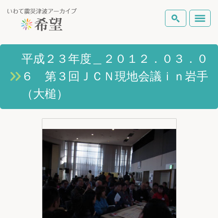
いわて震災津波アーカイブとは
平成２３年度＿２０１２．０３．０
検索
６ 第３回ＪＣＮ現地会議ｉｎ岩手
岩手県の被害状況
テーマから探す
地図から探す
詳細検索
（大槌）
復興の軌跡
ピックアップコンテンツ
Foreign Laguage