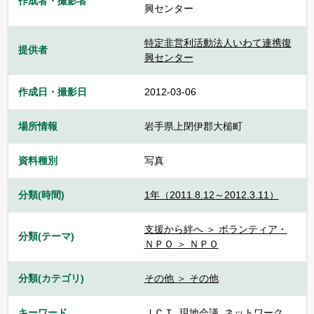
作成者・撮影者
興センター
特定非営利活動法人いわて連携復
提供者
興センター
作成日・撮影日
2012-03-06
場所情報
岩手県上閉伊郡大槌町
資料種別
写真
分類(時間)
1年（2011.8.12～2012.3.11）
支援から絆へ ＞ ボランティア・
分類(テーマ)
ＮＰＯ ＞ ＮＰＯ
分類(カテゴリ)
その他 ＞ その他
キーワード
ＪＣＴ
,
現地会議
,
ネットワーク