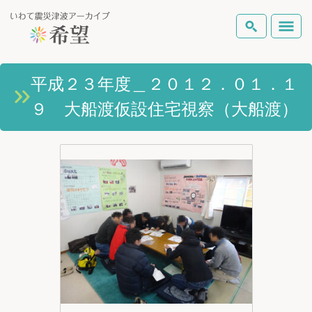
いわて震災津波アーカイブとは
平成２３年度＿２０１２．０１．１
検索
９ 大船渡仮設住宅視察（大船渡）
岩手県の被害状況
テーマから探す
地図から探す
詳細検索
復興の軌跡
ピックアップコンテンツ
Foreign Laguage