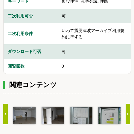
キーワード
仮設住宅
,
視察会議
,
住民
二次利用可否
可
いわて震災津波アーカイブ利用規
二次利用条件
約に準ずる
ダウンロード可否
可
閲覧回数
0
関連コンテンツ
Item