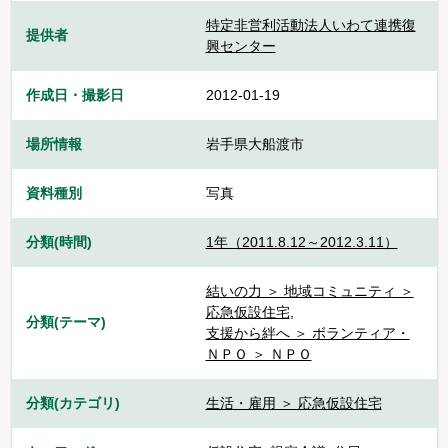
特定非営利活動法人いわて連携復
提供者
興センター
作成日・撮影日
2012-01-19
場所情報
岩手県大船渡市
資料種別
写真
分類(時間)
1年（2011.8.12～2012.3.11）
結いの力 ＞ 地域コミュニティ ＞
応急仮設住宅
,
分類(テーマ)
支援から絆へ ＞ ボランティア・
ＮＰＯ ＞ ＮＰＯ
分類(カテゴリ)
生活・雇用 ＞ 応急仮設住宅