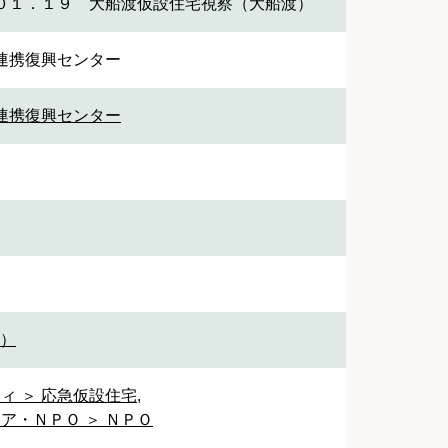
０１．１９ 大船渡仮設住宅視察（大船渡）
連携復興センター
連携復興センター
1）
ィ ＞ 応急仮設住宅
,
ア・ＮＰＯ ＞ ＮＰＯ