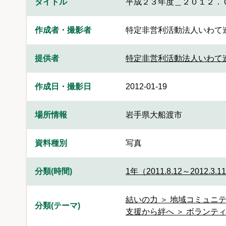
タイトル
平成２３年度＿２０１２．
作成者・撮影者
特定非営利活動法人いわて
提供者
特定非営利活動法人いわて
作成日・撮影日
2012-01-19
場所情報
岩手県大船渡市
資料種別
写真
分類(時間)
1年（2011.8.12～2012.3.1
結いの力 ＞ 地域コミュニテ
分類(テーマ)
支援から絆へ ＞ ボランティ