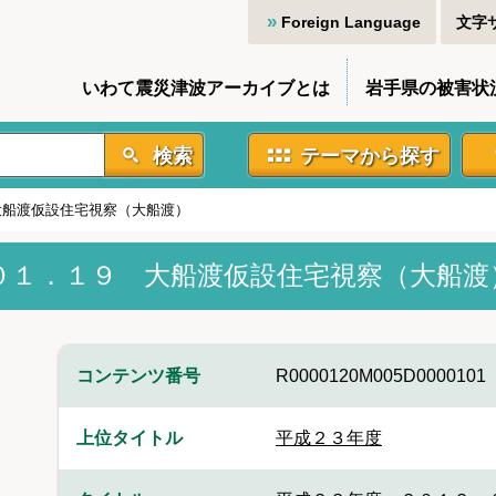
Foreign Language
文字
いわて震災津波アーカイブとは
岩手県の被害状
検索
テーマから探す
大船渡仮設住宅視察（大船渡）
０１．１９ 大船渡仮設住宅視察（大船渡
コンテンツ番号
R0000120M005D0000101
上位タイトル
平成２３年度