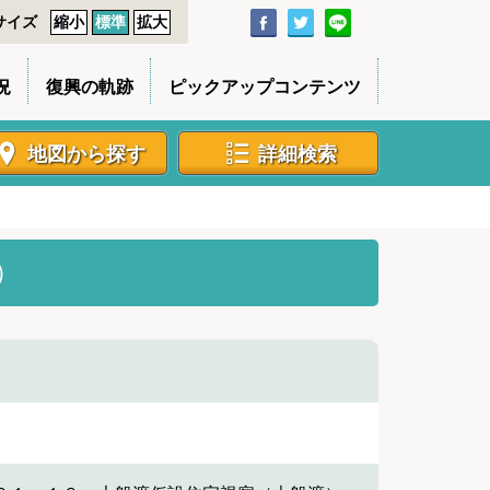
サイズ
縮小
標準
拡大
況
復興の軌跡
ピックアップコンテンツ
地図から探す
詳細検索
）