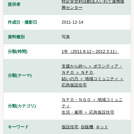
特定非営利活動法人いわて連携復
提供者
興センター
作成日・撮影日
2011-12-14
資料種別
写真
分類(時間)
1年（2011.8.12～2012.3.11）
支援から絆へ ＞ ボランティア・
ＮＰＯ ＞ ＮＰＯ
,
分類(テーマ)
結いの力 ＞ 地域コミュニティ ＞
応急仮設住宅
ＮＰＯ・ＮＧＯ ＞ 地域コミュニ
分類(カテゴリ)
ティ
,
生活・雇用 ＞ 応急仮設住宅
キーワード
仮設住宅
,
自販機
,
ネット