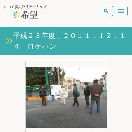
いわて震災津波アーカイブとは
平成２３年度＿２０１１．１２．１
検索
４ ロケハン
岩手県の被害状況
テーマから探す
地図から探す
詳細検索
復興の軌跡
ピックアップコンテンツ
Foreign Laguage