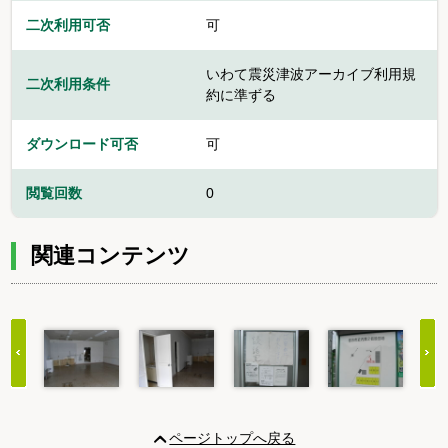
二次利用可否
可
いわて震災津波アーカイブ利用規
二次利用条件
約に準ずる
ダウンロード可否
可
閲覧回数
0
関連コンテンツ
Item
1
ページトップへ戻る
of