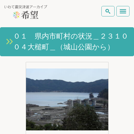
いわて震災津波アーカイブとは
０１ 県内市町村の状況＿２３１０
検索
０４大槌町＿（城山公園から）
岩手県の被害状況
テーマから探す
地図から探す
詳細検索
復興の軌跡
ピックアップコンテンツ
Foreign Laguage