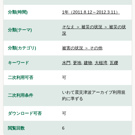
分類(時間)
1年（2011.8.12～2012.3.11）
そなえ ＞ 被災の状況 ＞ 被災の状
分類(テーマ)
況
分類(カテゴリ)
被害の状況 ＞ その他
キーワード
水門
,
更地
,
建物
,
大槌湾
,
瓦礫
二次利用可否
可
いわて震災津波アーカイブ利用規
二次利用条件
約に準ずる
ダウンロード可否
可
閲覧回数
6