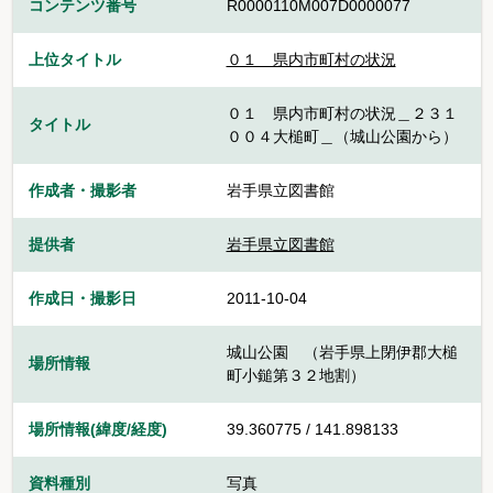
コンテンツ番号
R0000110M007D0000077
上位タイトル
０１ 県内市町村の状況
０１ 県内市町村の状況＿２３１
タイトル
００４大槌町＿（城山公園から）
作成者・撮影者
岩手県立図書館
提供者
岩手県立図書館
作成日・撮影日
2011-10-04
城山公園 （岩手県上閉伊郡大槌
場所情報
町小鎚第３２地割）
場所情報(緯度/経度)
39.360775 / 141.898133
資料種別
写真