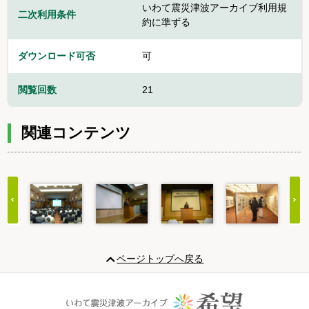
いわて震災津波アーカイブ利用規
二次利用条件
約に準ずる
ダウンロード可否
可
閲覧回数
21
関連コンテンツ
Item
1
ページトップへ戻る
of
20