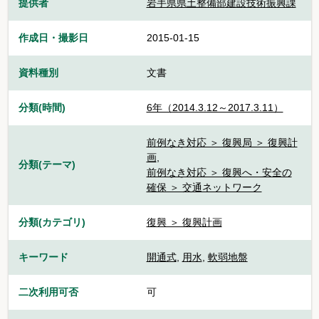
提供者
岩手県県土整備部建設技術振興課
作成日・撮影日
2015-01-15
資料種別
文書
分類(時間)
6年（2014.3.12～2017.3.11）
前例なき対応 ＞ 復興局 ＞ 復興計
画
,
分類(テーマ)
前例なき対応 ＞ 復興へ・安全の
確保 ＞ 交通ネットワーク
分類(カテゴリ)
復興 ＞ 復興計画
キーワード
開通式
,
用水
,
軟弱地盤
二次利用可否
可