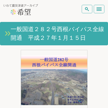
いわて震災津波アーカイブとは
一般国道２８２号西根バイパス全線
検索
開通 平成２７年１月１５日
岩手県の被害状況
テーマから探す
地図から探す
詳細検索
復興の軌跡
ピックアップコンテンツ
Foreign Laguage