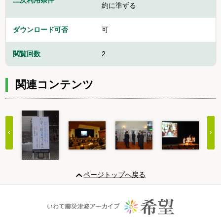
二次利用条件
約に準ずる
ダウンロード可否
可
閲覧回数
2
関連コンテンツ
Item
1
ページトップへ戻る
of
20