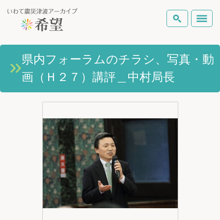
いわて震災津波アーカイブとは
県内フォーラムのチラシ、写真・動
検索
画（Ｈ２７）講評＿中村局長
岩手県の被害状況
テーマから探す
地図から探す
詳細検索
復興の軌跡
ピックアップコンテンツ
Foreign Laguage