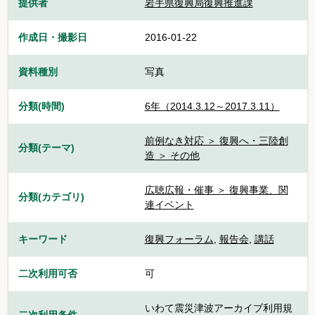
提供者
岩手県復興局復興推進課
作成日・撮影日
2016-01-22
資料種別
写真
分類(時間)
6年（2014.3.12～2017.3.11）
前例なき対応 ＞ 復興へ・三陸創
分類(テーマ)
造 ＞ その他
広聴広報・催事 ＞ 復興事業、関
分類(カテゴリ)
連イベント
キーワード
復興フォーラム
,
報告会
,
講話
二次利用可否
可
いわて震災津波アーカイブ利用規