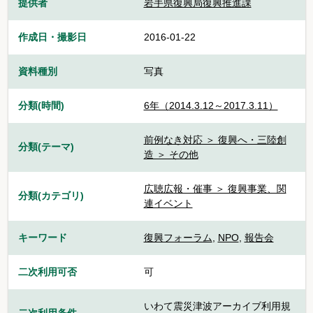
提供者
岩手県復興局復興推進課
作成日・撮影日
2016-01-22
資料種別
写真
分類(時間)
6年（2014.3.12～2017.3.11）
前例なき対応 ＞ 復興へ・三陸創
分類(テーマ)
造 ＞ その他
広聴広報・催事 ＞ 復興事業、関
分類(カテゴリ)
連イベント
キーワード
復興フォーラム
,
NPO
,
報告会
二次利用可否
可
いわて震災津波アーカイブ利用規