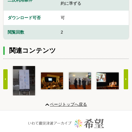
二次利用条件
約に準ずる
ダウンロード可否
可
閲覧回数
2
関連コンテンツ
Item
1
ページトップへ戻る
of
20