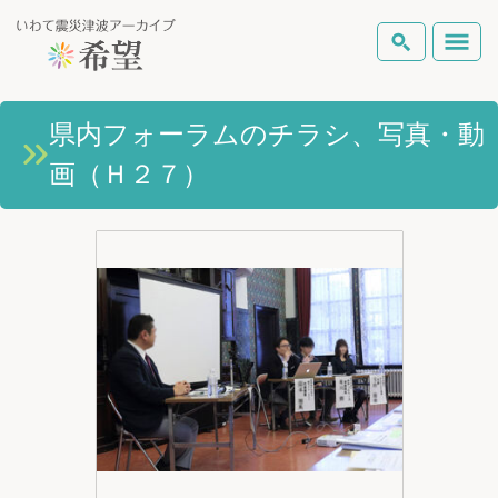
いわて震災津波アーカイブとは
県内フォーラムのチラシ、写真・動
検索
画（Ｈ２７）
岩手県の被害状況
テーマから探す
地図から探す
詳細検索
復興の軌跡
ピックアップコンテンツ
Foreign Laguage