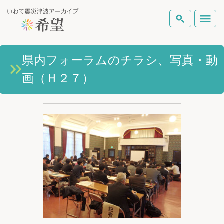
いわて震災津波アーカイブとは
県内フォーラムのチラシ、写真・動
検索
画（Ｈ２７）
岩手県の被害状況
テーマから探す
地図から探す
詳細検索
復興の軌跡
ピックアップコンテンツ
Foreign Laguage