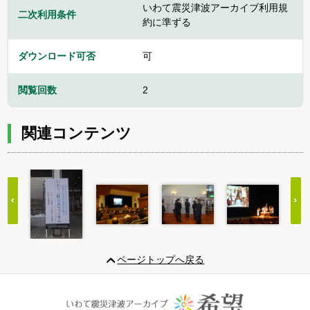
いわて震災津波アーカイブ利用規
二次利用条件
約に準ずる
ダウンロード可否
可
閲覧回数
2
関連コンテンツ
Item
1
ページトップへ戻る
of
20