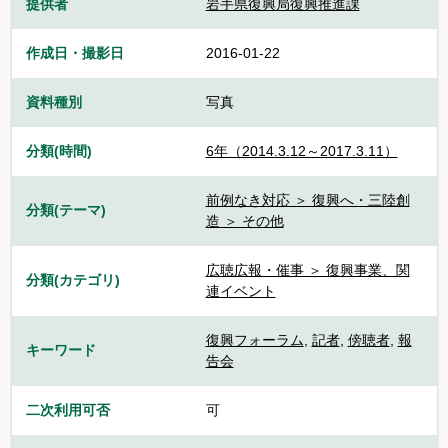
提供者
岩手県復興局復興推進課
作成日・撮影日
2016-01-22
資料種別
写真
分類(時間)
6年（2014.3.12～2017.3.11）
前例なき対応 ＞ 復興へ・三陸創
分類(テーマ)
造 ＞ その他
広聴広報・催事 ＞ 復興事業、関
分類(カテゴリ)
連イベント
復興フォーラム
,
記者
,
傍聴者
,
報
キーワード
告会
二次利用可否
可