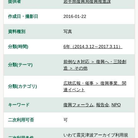
提供者
岩手県復興局復興推進課
作成日・撮影日
2016-01-22
資料種別
写真
分類(時間)
6年（2014.3.12～2017.3.11）
前例なき対応 ＞ 復興へ・三陸創
分類(テーマ)
造 ＞ その他
広聴広報・催事 ＞ 復興事業、関
分類(カテゴリ)
連イベント
キーワード
復興フォーラム
,
報告会
,
NPO
二次利用可否
可
いわて震災津波アーカイブ利用規