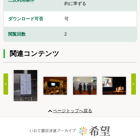
二次利用条件
約に準ずる
ダウンロード可否
可
閲覧回数
2
関連コンテンツ
Item
1
ページトップへ戻る
of
20