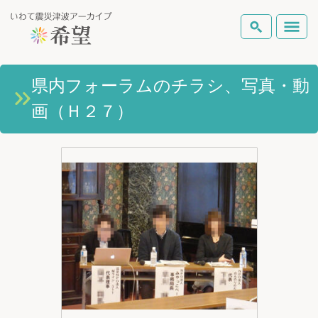
いわて震災津波アーカイブとは
県内フォーラムのチラシ、写真・動
検索
画（Ｈ２７）
岩手県の被害状況
テーマから探す
地図から探す
詳細検索
復興の軌跡
ピックアップコンテンツ
Foreign Laguage