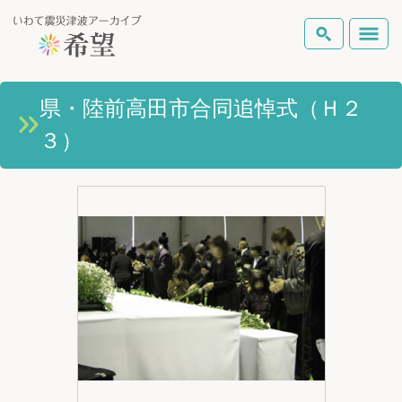
いわて震災津波アーカイブとは
県・陸前高田市合同追悼式（Ｈ２
検索
３）
岩手県の被害状況
テーマから探す
地図から探す
詳細検索
復興の軌跡
ピックアップコンテンツ
Foreign Laguage