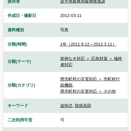
提供者
岩手県復興局復興推進課
作成日・撮影日
2012-03-11
資料種別
写真
分類(時間)
1年（2011.8.12～2012.3.11）
前例なき対応 ＞ 応急対策 ＞ 犠牲
分類(テーマ)
者対応
県市町村の災害対応 ＞ 市町村行
分類(カテゴリ)
政機能
,
県市町村の災害対応 ＞ その他
キーワード
追悼式
,
陸前高田
二次利用可否
可