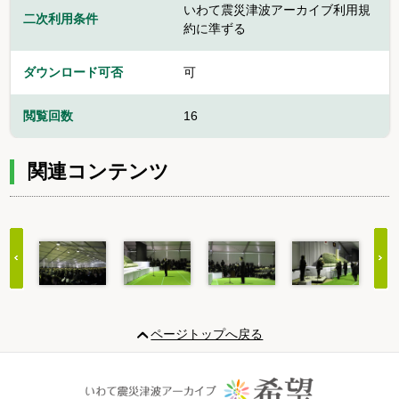
いわて震災津波アーカイブ利用規
二次利用条件
約に準ずる
ダウンロード可否
可
閲覧回数
16
関連コンテンツ
Item
1
ページトップへ戻る
of
11