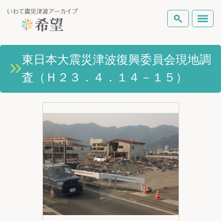
いわて震災津波アーカイブとは
東日本大震災津波復興委員会現地調
検索
査（Ｈ２３．４．１４－１５）
岩手県の被害状況
テーマから探す
地図から探す
詳細検索
復興の軌跡
ピックアップコンテンツ
Foreign Laguage