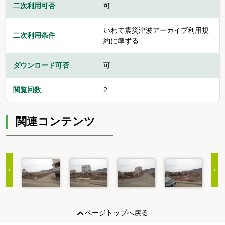
二次利用可否
可
いわて震災津波アーカイブ利用規
二次利用条件
約に準ずる
ダウンロード可否
可
閲覧回数
2
関連コンテンツ
Item
1
ページトップへ戻る
of
20