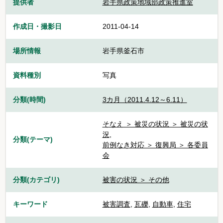
提供者
岩手県政策地域部政策推進室
作成日・撮影日
2011-04-14
場所情報
岩手県釜石市
資料種別
写真
分類(時間)
3カ月（2011.4.12～6.11）
そなえ ＞ 被災の状況 ＞ 被災の状
況
,
分類(テーマ)
前例なき対応 ＞ 復興局 ＞ 各委員
会
分類(カテゴリ)
被害の状況 ＞ その他
キーワード
被害調査
,
瓦礫
,
自動車
,
住宅