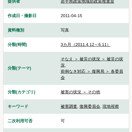
提供者
岩手県政策地域部政策推進室
作成日・撮影日
2011-04-15
資料種別
写真
分類(時間)
3カ月（2011.4.12～6.11）
そなえ ＞ 被災の状況 ＞ 被災の状
況
,
分類(テーマ)
前例なき対応 ＞ 復興局 ＞ 各委員
会
分類(カテゴリ)
被害の状況 ＞ その他
キーワード
被害調査
,
復興委員会
,
現地視察
二次利用可否
可