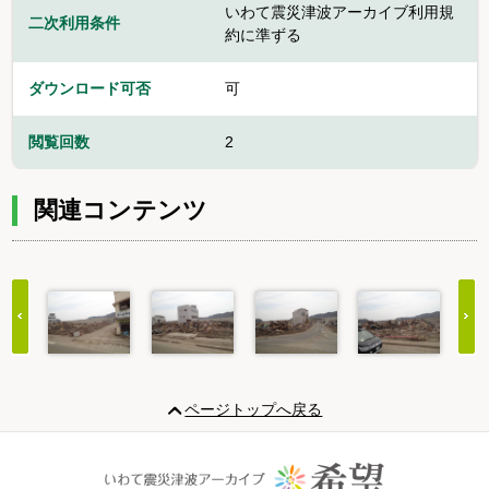
いわて震災津波アーカイブ利用規
二次利用条件
約に準ずる
ダウンロード可否
可
閲覧回数
2
関連コンテンツ
Item
1
ページトップへ戻る
of
20