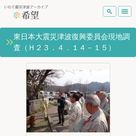
いわて震災津波アーカイブとは
東日本大震災津波復興委員会現地調
検索
査（Ｈ２３．４．１４－１５）
岩手県の被害状況
テーマから探す
地図から探す
詳細検索
復興の軌跡
ピックアップコンテンツ
Foreign Laguage