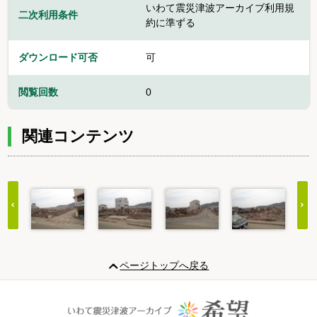
いわて震災津波アーカイブ利用規
二次利用条件
約に準ずる
ダウンロード可否
可
閲覧回数
0
関連コンテンツ
Item
1
ページトップへ戻る
of
20