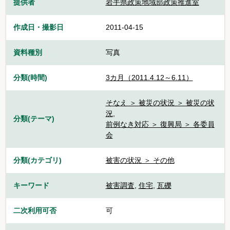
提供者
岩手県政策地域部政策推進室
作成日・撮影日
2011-04-15
資料種別
写真
分類(時間)
3カ月（2011.4.12～6.11）
そなえ ＞ 被災の状況 ＞ 被災の状
況
,
分類(テーマ)
前例なき対応 ＞ 復興局 ＞ 各委員
会
分類(カテゴリ)
被害の状況 ＞ その他
キーワード
被害調査
,
住宅
,
瓦礫
二次利用可否
可