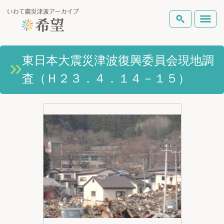
いわて震災津波アーカイブとは
東日本大震災津波復興委員会現地調
検索
査（Ｈ２３．４．１４－１５）
岩手県の被害状況
テーマから探す
地図から探す
詳細検索
復興の軌跡
ピックアップコンテンツ
Foreign Laguage