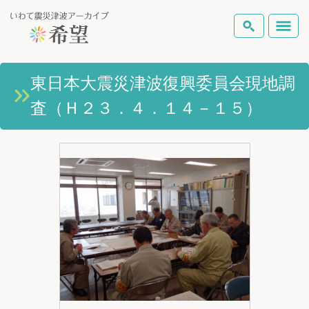
いわて震災津波アーカイブとは
東日本大震災津波復興委員会現地調
検索
査（Ｈ２３．４．１４－１５）
岩手県の被害状況
テーマから探す
地図から探す
詳細検索
復興の軌跡
ピックアップコンテンツ
Foreign Laguage