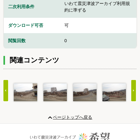
いわて震災津波アーカイブ利用規
二次利用条件
約に準ずる
ダウンロード可否
可
閲覧回数
0
関連コンテンツ
Item
1
ページトップへ戻る
of
20