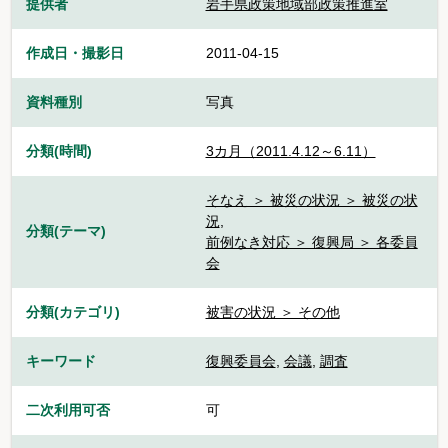
提供者
岩手県政策地域部政策推進室
作成日・撮影日
2011-04-15
資料種別
写真
分類(時間)
3カ月（2011.4.12～6.11）
そなえ ＞ 被災の状況 ＞ 被災の状
況
,
分類(テーマ)
前例なき対応 ＞ 復興局 ＞ 各委員
会
分類(カテゴリ)
被害の状況 ＞ その他
キーワード
復興委員会
,
会議
,
調査
二次利用可否
可