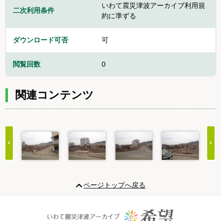
いわて震災津波アーカイブ利用規
二次利用条件
約に準ずる
ダウンロード可否
可
閲覧回数
0
関連コンテンツ
Item
1
ページトップへ戻る
of
20