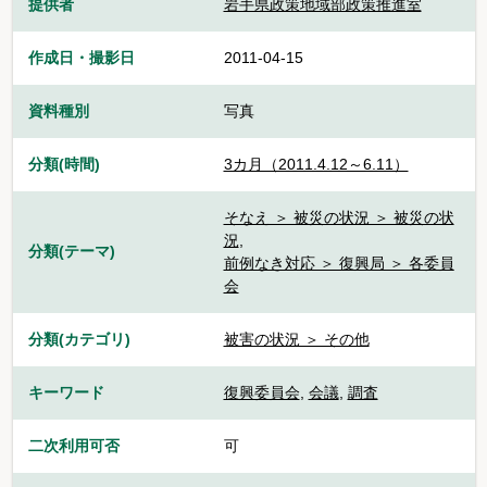
提供者
岩手県政策地域部政策推進室
作成日・撮影日
2011-04-15
資料種別
写真
分類(時間)
3カ月（2011.4.12～6.11）
そなえ ＞ 被災の状況 ＞ 被災の状
況
,
分類(テーマ)
前例なき対応 ＞ 復興局 ＞ 各委員
会
分類(カテゴリ)
被害の状況 ＞ その他
キーワード
復興委員会
,
会議
,
調査
二次利用可否
可