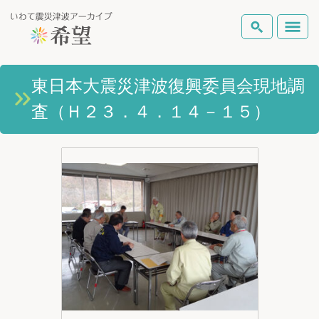
いわて震災津波アーカイブとは
東日本大震災津波復興委員会現地調
検索
査（Ｈ２３．４．１４－１５）
岩手県の被害状況
テーマから探す
地図から探す
詳細検索
復興の軌跡
ピックアップコンテンツ
Foreign Laguage