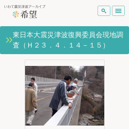
いわて震災津波アーカイブとは
東日本大震災津波復興委員会現地調
検索
査（Ｈ２３．４．１４－１５）
岩手県の被害状況
テーマから探す
地図から探す
詳細検索
復興の軌跡
ピックアップコンテンツ
Foreign Laguage