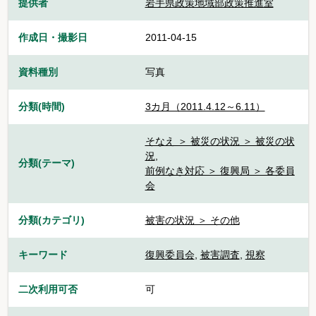
提供者
岩手県政策地域部政策推進室
作成日・撮影日
2011-04-15
資料種別
写真
分類(時間)
3カ月（2011.4.12～6.11）
そなえ ＞ 被災の状況 ＞ 被災の状
況
,
分類(テーマ)
前例なき対応 ＞ 復興局 ＞ 各委員
会
分類(カテゴリ)
被害の状況 ＞ その他
キーワード
復興委員会
,
被害調査
,
視察
二次利用可否
可