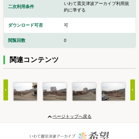
いわて震災津波アーカイブ利用規
二次利用条件
約に準ずる
ダウンロード可否
可
閲覧回数
0
関連コンテンツ
Item
1
ページトップへ戻る
of
20