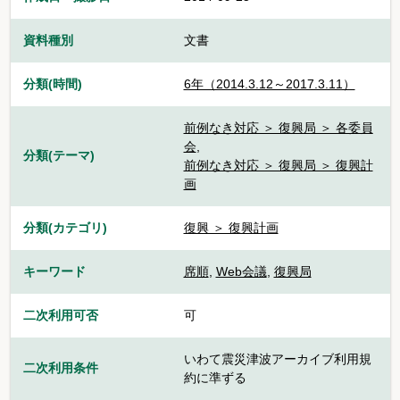
資料種別
文書
分類(時間)
6年（2014.3.12～2017.3.11）
前例なき対応 ＞ 復興局 ＞ 各委員
会
,
分類(テーマ)
前例なき対応 ＞ 復興局 ＞ 復興計
画
分類(カテゴリ)
復興 ＞ 復興計画
キーワード
席順
,
Web会議
,
復興局
二次利用可否
可
いわて震災津波アーカイブ利用規
二次利用条件
約に準ずる