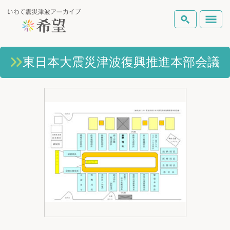
いわて震災津波アーカイブとは
東日本大震災津波復興推進本部会議
検索
岩手県の被害状況
テーマから探す
地図から探す
詳細検索
復興の軌跡
ピックアップコンテンツ
Foreign Laguage