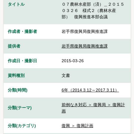
タイトル
０７農林水産部（済）＿２０１５
０３２６ 様式２（農林水産
部） 復興推進本部会議
作成者・撮影者
岩手県復興局復興推進課
提供者
岩手県復興局復興推進課
作成日・撮影日
2015-03-26
資料種別
文書
分類(時間)
6年（2014.3.12～2017.3.11）
前例なき対応 ＞ 復興局 ＞ 復興計
分類(テーマ)
画
分類(カテゴリ)
復興 ＞ 復興計画