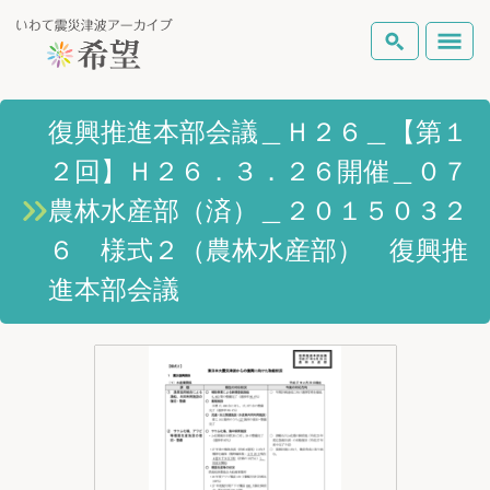
いわて震災津波アーカイブとは
復興推進本部会議＿Ｈ２６＿【第１
検索
２回】Ｈ２６．３．２６開催＿０７
岩手県の被害状況
テーマから探す
地図から探す
詳細検索
農林水産部（済）＿２０１５０３２
復興の軌跡
６ 様式２（農林水産部） 復興推
進本部会議
ピックアップコンテンツ
Foreign Laguage