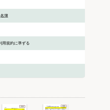
,
名簿
利用規約に準ずる