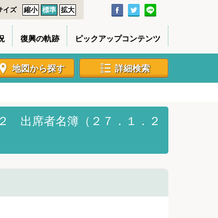
サイズ
縮小
標準
拡大
況
復興の軌跡
ピックアップコンテンツ
地図から探す
詳細検索
２ 出席者名簿（２７．１．２