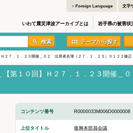
Foreign Language
文字
いわて震災津波アーカイブとは
岩手県の被害状
検索
テーマから探す
】Ｈ２７．１．２３開催＿０２ 出席者名簿（２７．１．２３）０１２２修正
＿【第１０回】Ｈ２７．１．２３開催＿０
コンテンツ番号
R0000033M006D0000008
上位タイトル
復興本部員会議