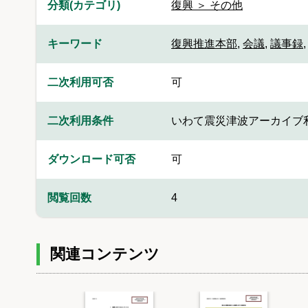
分類(カテゴリ)
復興 ＞ その他
キーワード
復興推進本部
,
会議
,
議事録
二次利用可否
可
二次利用条件
いわて震災津波アーカイブ
ダウンロード可否
可
閲覧回数
4
関連コンテンツ