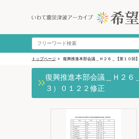
トップページ
>
復興推進本部会議＿Ｈ２６＿【第１０回
復興推進本部会議＿Ｈ２６
３）０１２２修正