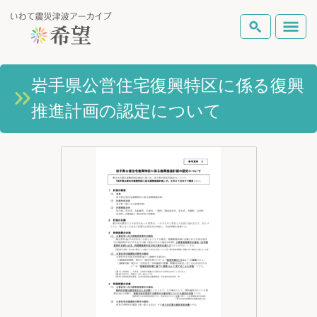
いわて震災津波アーカイブとは
岩手県公営住宅復興特区に係る復興
検索
推進計画の認定について
岩手県の被害状況
テーマから探す
地図から探す
詳細検索
復興の軌跡
ピックアップコンテンツ
Foreign Laguage