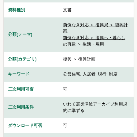
資料種別
文書
前例なき対応 ＞ 復興局 ＞ 復興計
画
,
分類(テーマ)
前例なき対応 ＞ 復興へ・暮らし
の再建 ＞ 生活・雇用
分類(カテゴリ)
復興 ＞ 復興計画
キーワード
公営住宅
,
入居者
,
現行
,
制度
二次利用可否
可
いわて震災津波アーカイブ利用規
二次利用条件
約に準ずる
ダウンロード可否
可