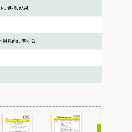
強化
,
進捗
,
結果
利用規約に準ずる