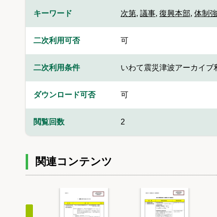
キーワード
次第
,
議事
,
復興本部
,
体制
二次利用可否
可
二次利用条件
いわて震災津波アーカイブ
ダウンロード可否
可
閲覧回数
2
関連コンテンツ