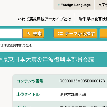
Foreign Language
文字
いわて震災津波アーカイブとは
岩手県の被害状
検索
テーマから探す
震災津波復興本部員会議
手県東日本大震災津波復興本部員会議
コンテンツ番号
R0000033M005D0000173
上位タイトル
復興本部員会議