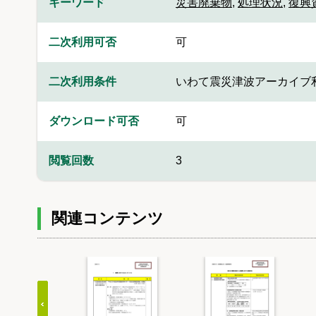
キーワード
災害廃棄物
,
処理状況
,
復興
二次利用可否
可
二次利用条件
いわて震災津波アーカイブ
ダウンロード可否
可
閲覧回数
3
関連コンテンツ