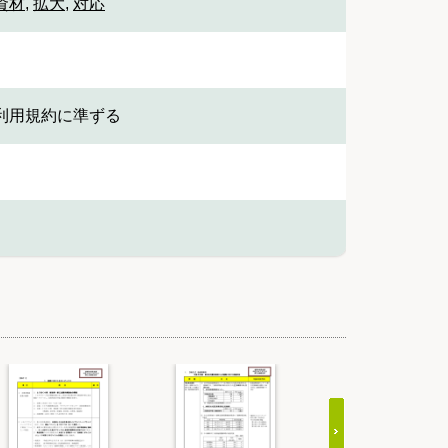
資材
,
拡大
,
対応
利用規約に準ずる