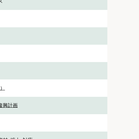
ス
1）
 復興計画