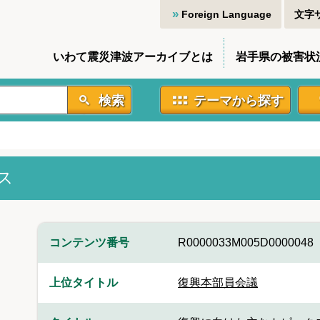
Foreign Language
文字
いわて震災津波アーカイブとは
岩手県の被害状
検索
テーマから探す
ス
コンテンツ番号
R0000033M005D0000048
上位タイトル
復興本部員会議