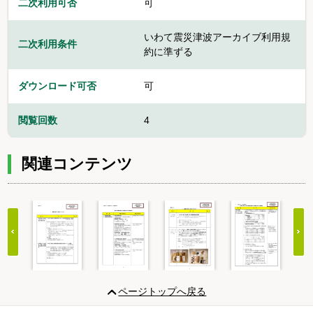
二次利用可否
可
いわて震災津波アーカイブ利用規
二次利用条件
約に準ずる
ダウンロード可否
可
閲覧回数
4
関連コンテンツ
Item
1
ページトップへ戻る
of
20