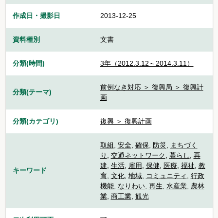
作成日・撮影日
2013-12-25
資料種別
文書
分類(時間)
3年（2012.3.12～2014.3.11）
前例なき対応 ＞ 復興局 ＞ 復興計
分類(テーマ)
画
分類(カテゴリ)
復興 ＞ 復興計画
取組
,
安全
,
確保
,
防災
,
まちづく
り
,
交通ネットワーク
,
暮らし
,
再
建
,
生活
,
雇用
,
保健
,
医療
,
福祉
,
教
キーワード
育
,
文化
,
地域
,
コミュニティ
,
行政
機能
,
なりわい
,
再生
,
水産業
,
農林
業
,
商工業
,
観光