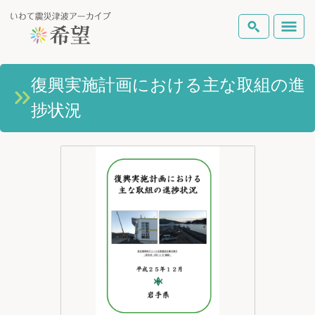
いわて震災津波アーカイブとは
復興実施計画における主な取組の進
検索
捗状況
岩手県の被害状況
テーマから探す
地図から探す
詳細検索
復興の軌跡
ピックアップコンテンツ
Foreign Laguage