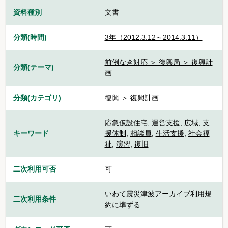
資料種別
文書
分類(時間)
3年（2012.3.12～2014.3.11）
前例なき対応 ＞ 復興局 ＞ 復興計
分類(テーマ)
画
分類(カテゴリ)
復興 ＞ 復興計画
応急仮設住宅
,
運営支援
,
広域
,
支
キーワード
援体制
,
相談員
,
生活支援
,
社会福
祉
,
演習
,
復旧
二次利用可否
可
いわて震災津波アーカイブ利用規
二次利用条件
約に準ずる