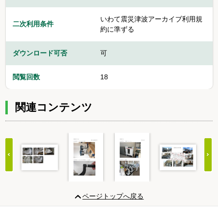
いわて震災津波アーカイブ利用規
二次利用条件
約に準ずる
ダウンロード可否
可
閲覧回数
18
関連コンテンツ
Item
1
ページトップへ戻る
of
20