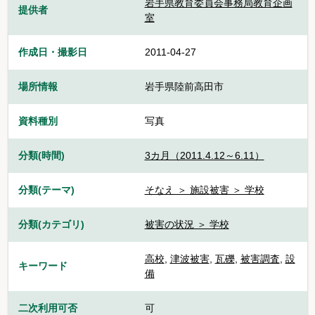
岩手県教育委員会事務局教育企画
提供者
室
作成日・撮影日
2011-04-27
場所情報
岩手県陸前高田市
資料種別
写真
分類(時間)
3カ月（2011.4.12～6.11）
分類(テーマ)
そなえ ＞ 施設被害 ＞ 学校
分類(カテゴリ)
被害の状況 ＞ 学校
高校
,
津波被害
,
瓦礫
,
被害調査
,
設
キーワード
備
二次利用可否
可