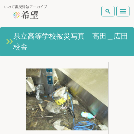
いわて震災津波アーカイブとは
県立高等学校被災写真 高田＿広田
検索
校舎
岩手県の被害状況
テーマから探す
地図から探す
詳細検索
復興の軌跡
ピックアップコンテンツ
Foreign Laguage