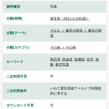
資料種別
写真
分類(時間)
発災前（2011.3.10以前）
そなえ ＞ 被災の状況 ＞ 被災の状
分類(テーマ)
況
分類(カテゴリ)
その他 ＞ その他
両石湾
,
防波堤
,
防潮堤
,
住宅
,
漁
キーワード
船
,
航空写真
二次利用可否
可
いわて震災津波アーカイブ利用規
二次利用条件
約に準ずる
ダウンロード可否
可