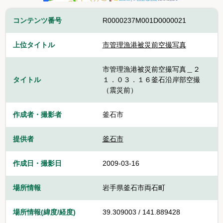
コンテンツ番号
R0000237M001D0000021
上位タイトル
市管理漁港被災前空撮写真
市管理漁港被災前空撮写真＿２
タイトル
１．０３．１６釜石沿岸部空撮
（震災前）
作成者・撮影者
釜石市
提供者
釜石市
作成日・撮影日
2009-03-16
場所情報
岩手県釜石市両石町
場所情報(緯度/経度)
39.309003 / 141.889428