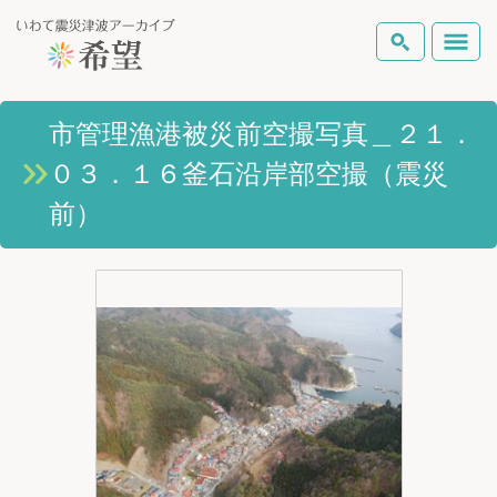
いわて震災津波アーカイブとは
市管理漁港被災前空撮写真＿２１．
検索
０３．１６釜石沿岸部空撮（震災
岩手県の被害状況
テーマから探す
地図から探す
詳細検索
前）
復興の軌跡
ピックアップコンテンツ
Foreign Laguage