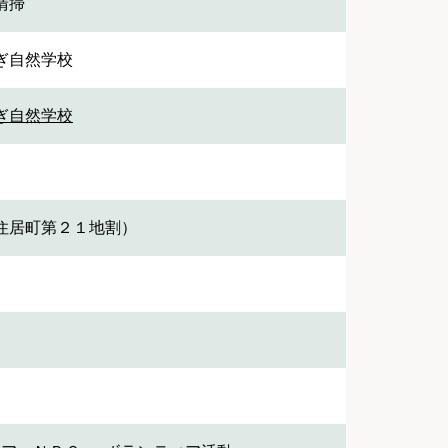
清掃
ぎ自然学校
ぎ自然学校
住居町第２１地割）