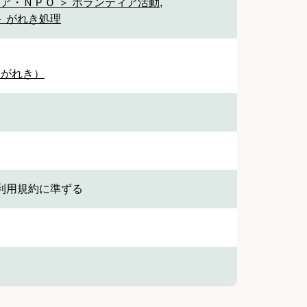
ィア・ＮＰＯ ＞ ボランティア活動
,
＞ がれき処理
（がれき）
利用規約に準ずる