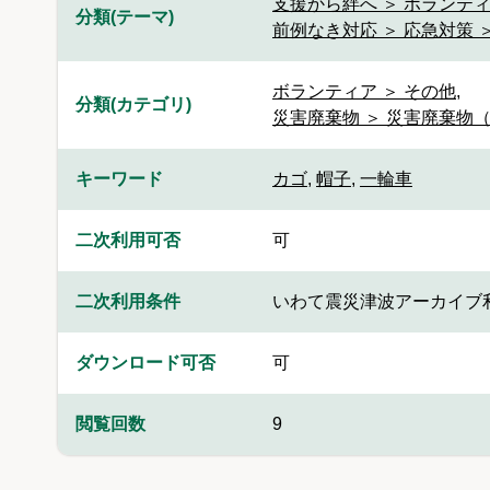
支援から絆へ ＞ ボランテ
分類(テーマ)
前例なき対応 ＞ 応急対策 
ボランティア ＞ その他
,
分類(カテゴリ)
災害廃棄物 ＞ 災害廃棄物
キーワード
カゴ
,
帽子
,
一輪車
二次利用可否
可
二次利用条件
いわて震災津波アーカイブ
ダウンロード可否
可
閲覧回数
9