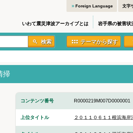
Foreign Language
文字
いわて震災津波アーカイブとは
岩手県の被害状
検索
テーマから探す
清掃
コンテンツ番号
R0000219M007D0000001
上位タイトル
２０１１０６１１根浜海岸