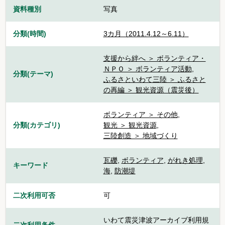
資料種別
写真
分類(時間)
3カ月（2011.4.12～6.11）
支援から絆へ ＞ ボランティア・
ＮＰＯ ＞ ボランティア活動
,
分類(テーマ)
ふるさといわて三陸 ＞ ふるさと
の再編 ＞ 観光資源（震災後）
ボランティア ＞ その他
,
分類(カテゴリ)
観光 ＞ 観光資源
,
三陸創造 ＞ 地域づくり
瓦礫
,
ボランティア
,
がれき処理
,
キーワード
海
,
防潮堤
二次利用可否
可
いわて震災津波アーカイブ利用規