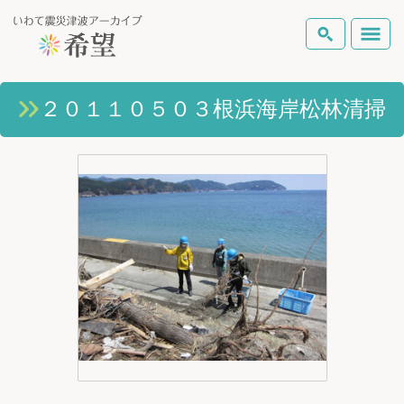
いわて震災津波アーカイブとは
２０１１０５０３根浜海岸松林清掃
検索
岩手県の被害状況
テーマから探す
地図から探す
詳細検索
復興の軌跡
ピックアップコンテンツ
Foreign Laguage