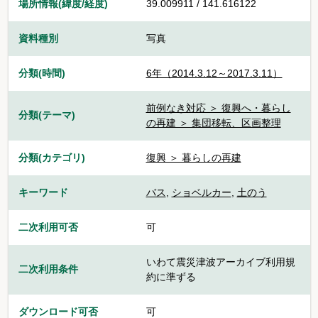
場所情報(緯度/経度)
39.009911 / 141.616122
資料種別
写真
分類(時間)
6年（2014.3.12～2017.3.11）
前例なき対応 ＞ 復興へ・暮らし
分類(テーマ)
の再建 ＞ 集団移転、区画整理
分類(カテゴリ)
復興 ＞ 暮らしの再建
キーワード
バス
,
ショベルカー
,
土のう
二次利用可否
可
いわて震災津波アーカイブ利用規
二次利用条件
約に準ずる
ダウンロード可否
可