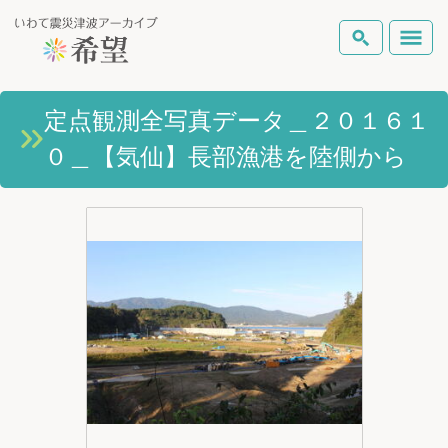
いわて震災津波アーカイブとは
定点観測全写真データ＿２０１６１
検索
０＿【気仙】長部漁港を陸側から
岩手県の被害状況
テーマから探す
地図から探す
詳細検索
復興の軌跡
ピックアップコンテンツ
Foreign Laguage