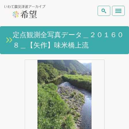
いわて震災津波アーカイブとは
定点観測全写真データ＿２０１６０
検索
８＿【矢作】味米橋上流
岩手県の被害状況
テーマから探す
地図から探す
詳細検索
復興の軌跡
ピックアップコンテンツ
Foreign Laguage