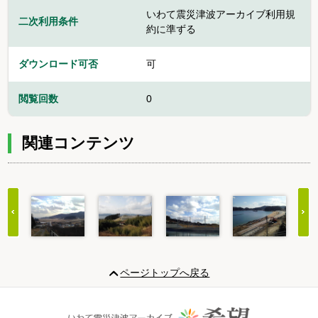
いわて震災津波アーカイブ利用規
二次利用条件
約に準ずる
ダウンロード可否
可
閲覧回数
0
関連コンテンツ
Item
1
ページトップへ戻る
of
20