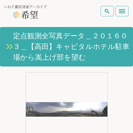
いわて震災津波アーカイブとは
定点観測全写真データ＿２０１６０
検索
３＿【高田】キャピタルホテル駐車
岩手県の被害状況
テーマから探す
地図から探す
詳細検索
場から嵩上げ部を望む
復興の軌跡
ピックアップコンテンツ
Foreign Laguage