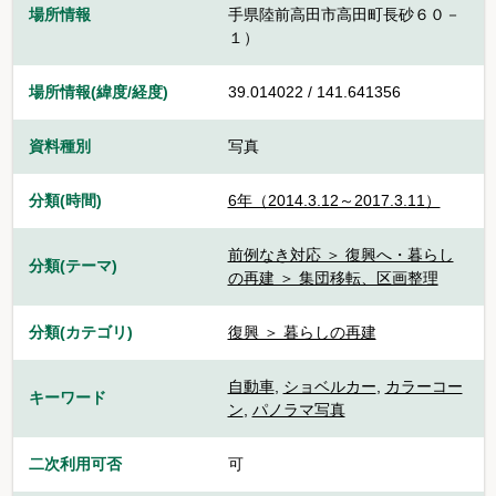
場所情報
手県陸前高田市高田町長砂６０－
１）
場所情報(緯度/経度)
39.014022 / 141.641356
資料種別
写真
分類(時間)
6年（2014.3.12～2017.3.11）
前例なき対応 ＞ 復興へ・暮らし
分類(テーマ)
の再建 ＞ 集団移転、区画整理
分類(カテゴリ)
復興 ＞ 暮らしの再建
自動車
,
ショベルカー
,
カラーコー
キーワード
ン
,
パノラマ写真
二次利用可否
可