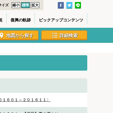
サイズ
縮小
標準
拡大
況
復興の軌跡
ピックアップコンテンツ
地図から探す
詳細検索
０１６０１～２０１６１１〉