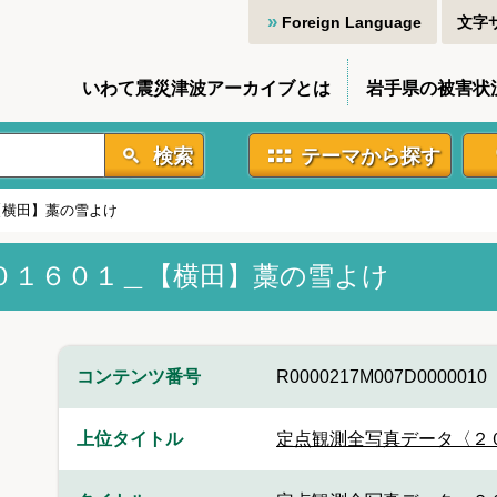
Foreign Language
文字
いわて震災津波アーカイブとは
岩手県の被害状
検索
テーマから探す
【横田】藁の雪よけ
０１６０１＿【横田】藁の雪よけ
コンテンツ番号
R0000217M007D0000010
上位タイトル
定点観測全写真データ〈２