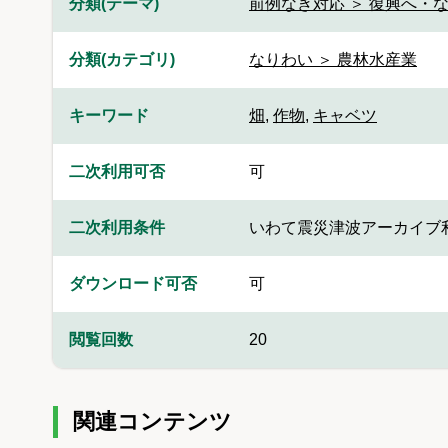
分類(テーマ)
前例なき対応 ＞ 復興へ・
分類(カテゴリ)
なりわい ＞ 農林水産業
キーワード
畑
,
作物
,
キャベツ
二次利用可否
可
二次利用条件
いわて震災津波アーカイブ
ダウンロード可否
可
閲覧回数
20
関連コンテンツ