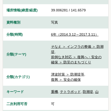
場所情報(緯度/経度)
39.006281 / 141.6579
資料種別
写真
分類(時間)
6年（2014.3.12～2017.3.11）
そなえ ＞ インフラの整備 ＞ 防潮
堤
,
分類(テーマ)
前例なき対応 ＞ 復興へ・安全の
確保 ＞ 防災のまちづくり
津波対策 ＞ 防潮堤等
,
分類(カテゴリ)
復興 ＞ 安全の確保
キーワード
重機
,
テトラポッド
,
防潮堤
,
山
二次利用可否
可