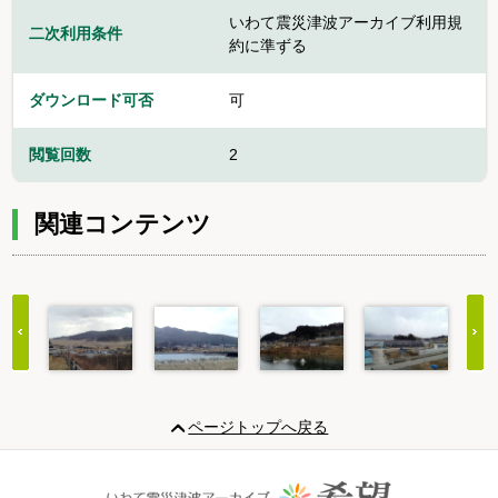
いわて震災津波アーカイブ利用規
二次利用条件
約に準ずる
ダウンロード可否
可
閲覧回数
2
関連コンテンツ
Item
1
ページトップへ戻る
of
20