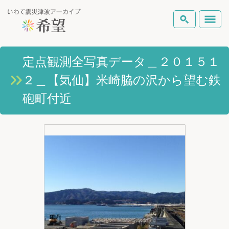
いわて震災津波アーカイブとは
定点観測全写真データ＿２０１５１
検索
２＿【気仙】米崎脇の沢から望む鉄
岩手県の被害状況
テーマから探す
地図から探す
詳細検索
砲町付近
復興の軌跡
ピックアップコンテンツ
Foreign Laguage