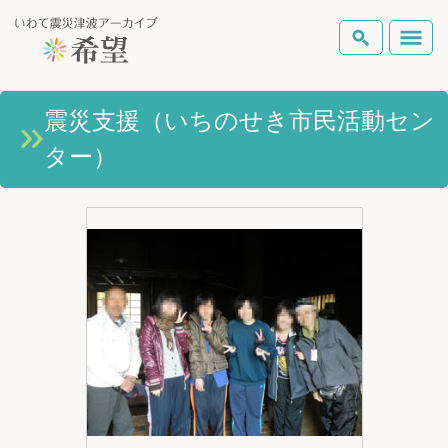
いわて震災津波アーカイブとは
震災支援（いちのせき市民活動セン
検索
ター）
岩手県の被害状況
テーマから探す
地図から探す
詳細検索
復興の軌跡
ピックアップコンテンツ
Foreign Laguage