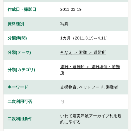
作成日・撮影日
2011-03-19
資料種別
写真
分類(時間)
1カ月（2011.3.19～4.11）
分類(テーマ)
そなえ ＞ 避難 ＞ 避難所
避難・避難所 ＞ 避難場所・避難
分類(カテゴリ)
所
キーワード
支援物資
,
ペットフード
,
避難者
二次利用可否
可
いわて震災津波アーカイブ利用規
二次利用条件
約に準ずる