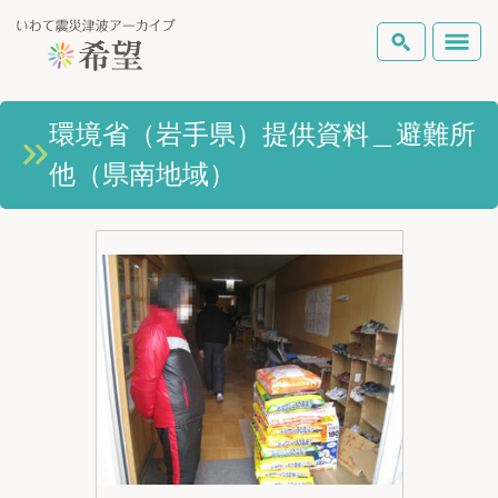
いわて震災津波アーカイブとは
環境省（岩手県）提供資料＿避難所
検索
他（県南地域）
岩手県の被害状況
テーマから探す
地図から探す
詳細検索
復興の軌跡
ピックアップコンテンツ
Foreign Laguage