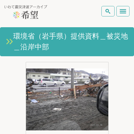
いわて震災津波アーカイブとは
環境省（岩手県）提供資料＿被災地
検索
＿沿岸中部
岩手県の被害状況
テーマから探す
地図から探す
詳細検索
復興の軌跡
ピックアップコンテンツ
Foreign Laguage