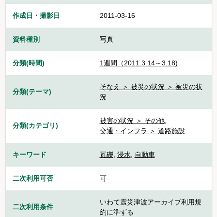
作成日・撮影日
2011-03-16
資料種別
写真
分類(時間)
1週間（2011.3.14～3.18)
そなえ ＞ 被災の状況 ＞ 被災の状
分類(テーマ)
況
被害の状況 ＞ その他
,
分類(カテゴリ)
交通・インフラ ＞ 道路施設
キーワード
瓦礫
,
浸水
,
自動車
二次利用可否
可
いわて震災津波アーカイブ利用規
二次利用条件
約に準ずる