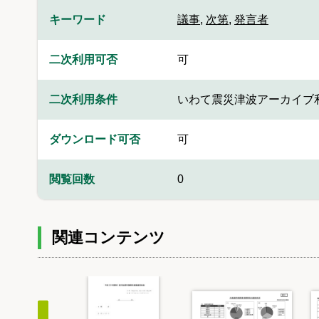
キーワード
議事
,
次第
,
発言者
二次利用可否
可
二次利用条件
いわて震災津波アーカイブ
ダウンロード可否
可
閲覧回数
0
関連コンテンツ