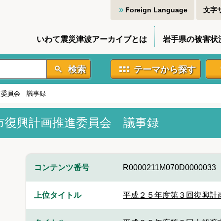
Foreign Language
文字
いわて震災津波アーカイブとは
岩手県の被害状
検索
テーマから探す
進委員会 議事録
市復興計画推進委員会 議事録
コンテンツ番号
R0000211M070D0000033
上位タイトル
平成２５年度第３回復興計