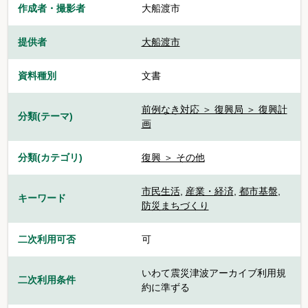
作成者・撮影者
大船渡市
提供者
大船渡市
資料種別
文書
前例なき対応 ＞ 復興局 ＞ 復興計
分類(テーマ)
画
分類(カテゴリ)
復興 ＞ その他
市民生活
,
産業・経済
,
都市基盤
,
キーワード
防災まちづくり
二次利用可否
可
いわて震災津波アーカイブ利用規
二次利用条件
約に準ずる