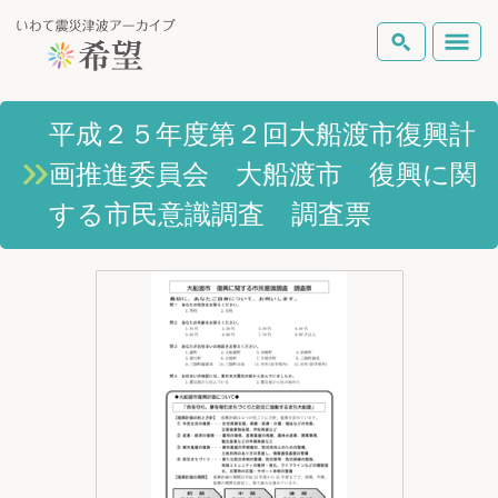
いわて震災津波アーカイブとは
平成２５年度第２回大船渡市復興計
検索
画推進委員会 大船渡市 復興に関
岩手県の被害状況
テーマから探す
地図から探す
詳細検索
する市民意識調査 調査票
復興の軌跡
ピックアップコンテンツ
Foreign Laguage