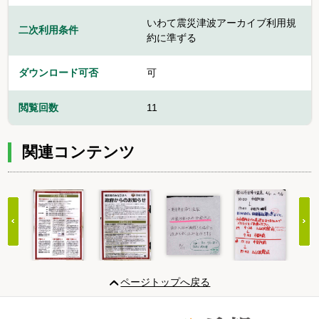
いわて震災津波アーカイブ利用規
二次利用条件
約に準ずる
ダウンロード可否
可
閲覧回数
11
関連コンテンツ
Item
1
ページトップへ戻る
of
20