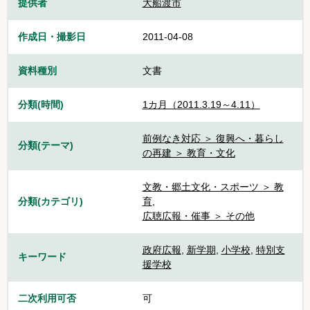
提供者
大船渡市
作成日・撮影日
2011-04-08
資料種別
文書
分類(時間)
1カ月（2011.3.19～4.11）
前例なき対応 ＞ 復興へ・暮らし
分類(テーマ)
の再建 ＞ 教育・文化
文教・郷土文化・スポーツ ＞ 教
分類(カテゴリ)
育
,
広聴広報・催事 ＞ その他
政府広報
,
新学期
,
小学校
,
特別支
キーワード
援学校
二次利用可否
可