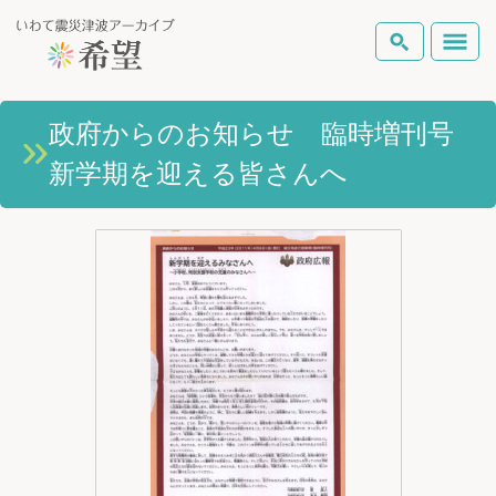
いわて震災津波アーカイブとは
政府からのお知らせ 臨時増刊号
検索
新学期を迎える皆さんへ
岩手県の被害状況
テーマから探す
地図から探す
詳細検索
復興の軌跡
ピックアップコンテンツ
Foreign Laguage