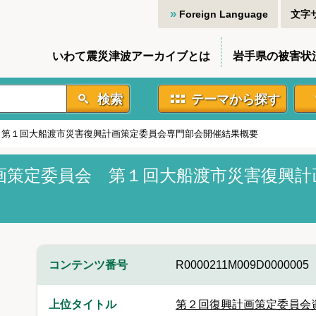
Foreign Language
文字
いわて震災津波アーカイブとは
岩手県の被害状
検索
テーマから探す
 第１回大船渡市災害復興計画策定委員会専門部会開催結果概要
画策定委員会 第１回大船渡市災害復興計
コンテンツ番号
R0000211M009D0000005
上位タイトル
第２回復興計画策定委員会