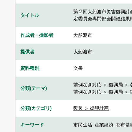
第２回大船渡市災害復興計
タイトル
定委員会専門部会開催結果
作成者・撮影者
大船渡市
提供者
大船渡市
資料種別
文書
前例なき対応 ＞ 復興局 ＞
分類(テーマ)
前例なき対応 ＞ 復興局 ＞
分類(カテゴリ)
復興 ＞ 復興計画
キーワード
市民生活
,
産業経済
,
都市基