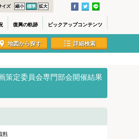
サイズ
縮小
標準
拡大
況
復興の軌跡
ピックアップコンテンツ
地図から探す
詳細検索
画策定委員会専門部会開催結果
資料