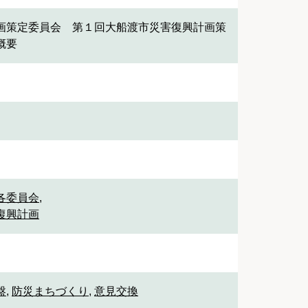
画策定委員会 第１回大船渡市災害復興計画策
概要
 各委員会
,
 復興計画
盤
,
防災まちづくり
,
意見交換