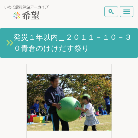
いわて震災津波アーカイブとは
発災１年以内＿２０１１－１０－３
検索
０青倉のけけだす祭り
岩手県の被害状況
テーマから探す
地図から探す
詳細検索
復興の軌跡
ピックアップコンテンツ
Foreign Laguage