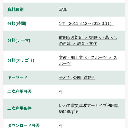
資料種別
写真
分類(時間)
1年（2011.8.12～2012.3.11）
前例なき対応 ＞ 復興へ・暮らし
分類(テーマ)
の再建 ＞ 教育・文化
文教・郷土文化・スポーツ ＞ ス
分類(カテゴリ)
ポーツ
キーワード
子ども
,
公園
,
運動会
二次利用可否
可
いわて震災津波アーカイブ利用規
二次利用条件
約に準ずる
ダウンロード可否
可