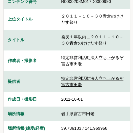
コンテンツ番号
R0000208M017D0000990
２０１１－１０－３０青倉のけけ
上位タイトル
だす祭り
発災１年以内＿２０１１－１０－
タイトル
３０青倉のけけだす祭り
特定非営利活動法人立ち上がるぞ
作成者・撮影者
宮古市田老
特定非営利活動法人立ち上がるぞ
提供者
宮古市田老
作成日・撮影日
2011-10-01
場所情報
岩手県宮古市田老
場所情報(緯度/経度)
39.736133 / 141.969958