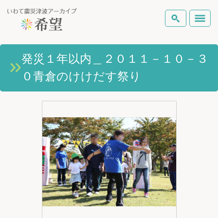
いわて震災津波アーカイブとは
発災１年以内＿２０１１－１０－３
検索
０青倉のけけだす祭り
岩手県の被害状況
テーマから探す
地図から探す
詳細検索
復興の軌跡
ピックアップコンテンツ
Foreign Laguage