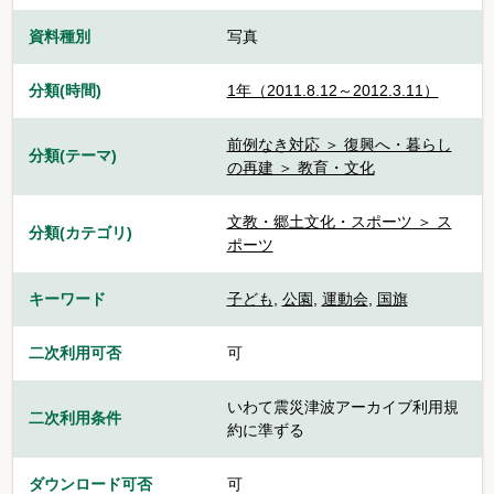
資料種別
写真
分類(時間)
1年（2011.8.12～2012.3.11）
前例なき対応 ＞ 復興へ・暮らし
分類(テーマ)
の再建 ＞ 教育・文化
文教・郷土文化・スポーツ ＞ ス
分類(カテゴリ)
ポーツ
キーワード
子ども
,
公園
,
運動会
,
国旗
二次利用可否
可
いわて震災津波アーカイブ利用規
二次利用条件
約に準ずる
ダウンロード可否
可