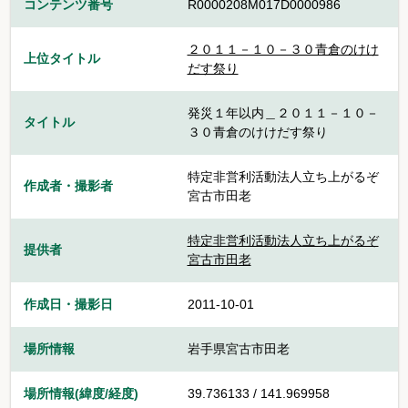
コンテンツ番号
R0000208M017D0000986
２０１１－１０－３０青倉のけけ
上位タイトル
だす祭り
発災１年以内＿２０１１－１０－
タイトル
３０青倉のけけだす祭り
特定非営利活動法人立ち上がるぞ
作成者・撮影者
宮古市田老
特定非営利活動法人立ち上がるぞ
提供者
宮古市田老
作成日・撮影日
2011-10-01
場所情報
岩手県宮古市田老
場所情報(緯度/経度)
39.736133 / 141.969958