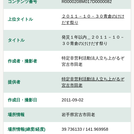
コンテンツ番号
R0000208M017D0000082
２０１１－１０－３０青倉のけけ
上位タイトル
だす祭り
発災１年以内＿２０１１－１０－
タイトル
３０青倉のけけだす祭り
特定非営利活動法人立ち上がるぞ
作成者・撮影者
宮古市田老
特定非営利活動法人立ち上がるぞ
提供者
宮古市田老
作成日・撮影日
2011-09-02
場所情報
岩手県宮古市田老
場所情報(緯度/経度)
39.736133 / 141.969958