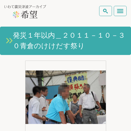
いわて震災津波アーカイブとは
発災１年以内＿２０１１－１０－３
検索
０青倉のけけだす祭り
岩手県の被害状況
テーマから探す
地図から探す
詳細検索
復興の軌跡
ピックアップコンテンツ
Foreign Laguage