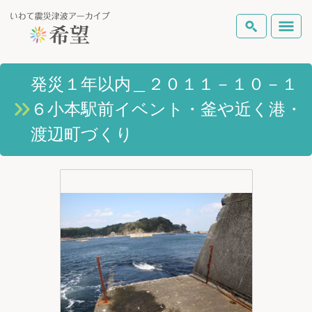
いわて震災津波アーカイブとは
発災１年以内＿２０１１－１０－１
検索
６小本駅前イベント・釜や近く港・
岩手県の被害状況
テーマから探す
地図から探す
詳細検索
渡辺町づくり
復興の軌跡
ピックアップコンテンツ
Foreign Laguage