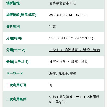
場所情報
岩手県宮古市田老
場所情報(緯度/経度)
39.736133 / 141.969956
資料種別
写真
分類(時間)
1年（2011.8.12～2012.3.11）
分類(テーマ)
そなえ ＞ 施設被害 ＞ 港湾、漁港
分類(カテゴリ)
被害の状況 ＞ 港湾、漁港
キーワード
海岸
,
防潮堤
,
岸壁
二次利用可否
可
いわて震災津波アーカイブ利用規
二次利用条件
約に準ずる